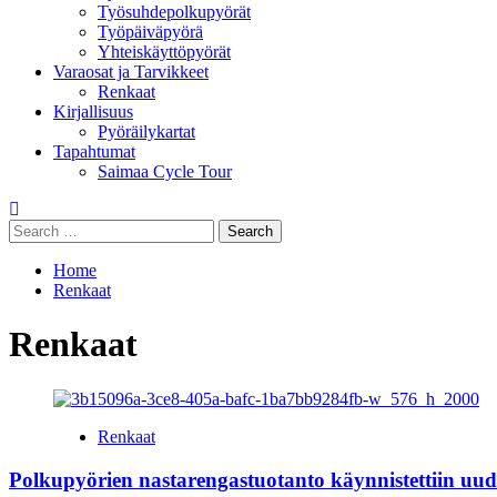
Työsuhdepolkupyörät
Työpäiväpyörä
Yhteiskäyttöpyörät
Varaosat ja Tarvikkeet
Renkaat
Kirjallisuus
Pyöräilykartat
Tapahtumat
Saimaa Cycle Tour
Search
for:
Home
Renkaat
Renkaat
Renkaat
Polkupyörien nastarengastuotanto käynnistettiin uud