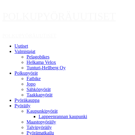
Skip
POLKUPYÖRÄUUTISET
to
content
Primary
POLKUPYÖRÄUUTISET
Menu
Uutiset
Valmistajat
Pelagobikes
Helkama Velox
Tunturi-Hellberg Oy
Polkupyörät
Fatbike
Jopo
Sähköpyörät
Taakkapyörät
Pyöräkauppa
Pyöräily
Kaupunkipyörät
Lappeenrannan kaupunki
Maastopyöräily
Talvipyöräily
Pyörämatkailu