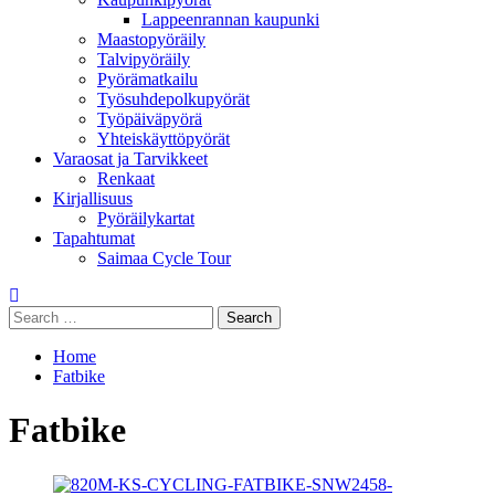
Lappeenrannan kaupunki
Maastopyöräily
Talvipyöräily
Pyörämatkailu
Työsuhdepolkupyörät
Työpäiväpyörä
Yhteiskäyttöpyörät
Varaosat ja Tarvikkeet
Renkaat
Kirjallisuus
Pyöräilykartat
Tapahtumat
Saimaa Cycle Tour
Search
for:
Home
Fatbike
Fatbike