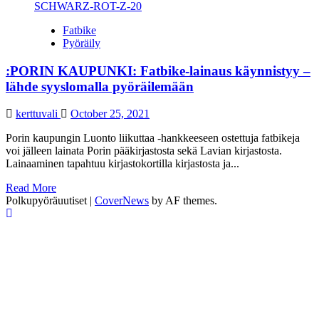
Fatbike
Pyöräily
:PORIN KAUPUNKI: Fatbike-lainaus käynnistyy –
lähde syyslomalla pyöräilemään
kerttuvali
October 25, 2021
Porin kaupungin Luonto liikuttaa -hankkeeseen ostettuja fatbikeja
voi jälleen lainata Porin pääkirjastosta sekä Lavian kirjastosta.
Lainaaminen tapahtuu kirjastokortilla kirjastosta ja...
Read
Read More
more
Polkupyöräuutiset
|
CoverNews
by AF themes.
about
:PORIN
KAUPUNKI:
Fatbike-
lainaus
käynnistyy
–
lähde
syyslomalla