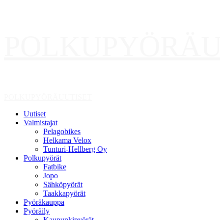
Skip
POLKUPYÖRÄU
to
content
Primary
POLKUPYÖRÄUUTISET
Menu
Uutiset
Valmistajat
Pelagobikes
Helkama Velox
Tunturi-Hellberg Oy
Polkupyörät
Fatbike
Jopo
Sähköpyörät
Taakkapyörät
Pyöräkauppa
Pyöräily
Kaupunkipyörät