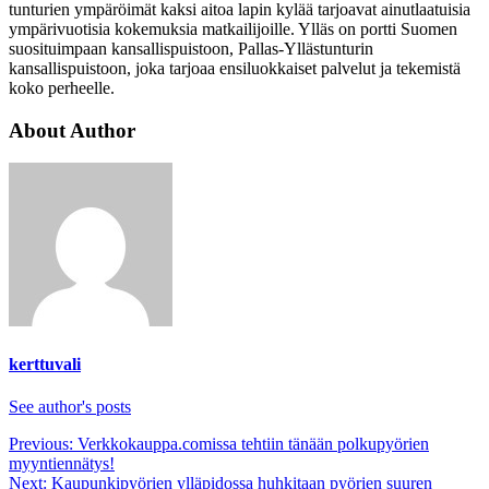
tunturien ympäröimät kaksi aitoa lapin kylää tarjoavat ainutlaatuisia
ympärivuotisia kokemuksia matkailijoille. Ylläs on portti Suomen
suosituimpaan kansallispuistoon, Pallas-Yllästunturin
kansallispuistoon, joka tarjoaa ensiluokkaiset palvelut ja tekemistä
koko perheelle.
About Author
kerttuvali
See author's posts
Post
Previous:
Verkkokauppa.comissa tehtiin tänään polkupyörien
myyntiennätys!
navigation
Next:
Kaupunkipyörien ylläpidossa huhkitaan pyörien suuren