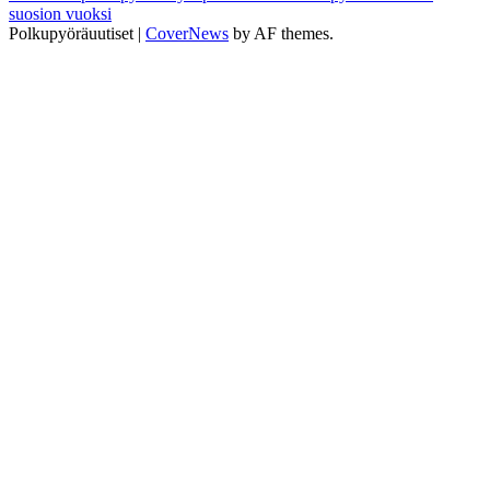
suosion vuoksi
Polkupyöräuutiset
|
CoverNews
by AF themes.