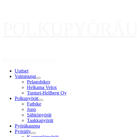
Skip
POLKUPYÖRÄU
to
content
Primary
POLKUPYÖRÄUUTISET
Menu
Uutiset
Valmistajat
Pelagobikes
Helkama Velox
Tunturi-Hellberg Oy
Polkupyörät
Fatbike
Jopo
Sähköpyörät
Taakkapyörät
Pyöräkauppa
Pyöräily
Kaupunkipyörät