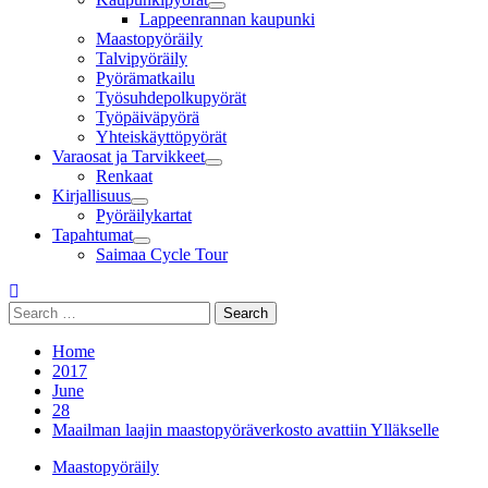
Lappeenrannan kaupunki
Maastopyöräily
Talvipyöräily
Pyörämatkailu
Työsuhdepolkupyörät
Työpäiväpyörä
Yhteiskäyttöpyörät
Varaosat ja Tarvikkeet
Renkaat
Kirjallisuus
Pyöräilykartat
Tapahtumat
Saimaa Cycle Tour
Search
for:
Home
2017
June
28
Maailman laajin maastopyöräverkosto avattiin Ylläkselle
Maastopyöräily