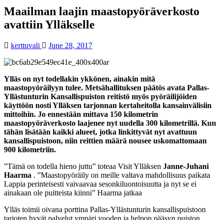
Maailman laajin maastopyöräverkosto
avattiin Ylläkselle
kerttuvali
June 28, 2017
Ylläs on nyt todellakin ykkönen, ainakin mitä
maastopyöräilyyn tulee. Metsähallituksen päätös avata Pallas-
Yllästunturin Kansallispuiston reitistö myös pyöräilijöiden
käyttöön nosti Ylläksen tarjonnan kertaheitolla kansainvälisiin
mittoihin. Jo ennestään mittava 150 kilometrin
maastopyöräverkosto laajenee nyt uudella 300 kilometrillä. Kun
tähän lisätään kaikki alueet, jotka linkittyvät nyt avattuun
kansallispuistoon, niin reittien määrä nousee uskomattomaan
900 kilometriin.
”Tämä on todella hieno juttu” toteaa Visit Ylläksen
Janne-Juhani
Haarma
. ”Maastopyöräily on meille valtava mahdollisuus paikata
Lappia perinteisesti vaivaavaa sesonkiluontoisuutta ja nyt se ei
ainakaan ole puitteista kiinni” Haarma jatkaa
Ylläs toimii oivana porttina Pallas-Yllästunturin kansallispuistoon
tarjoten hyvät palvelut ympäri vuoden ja helpon pääsyn puiston