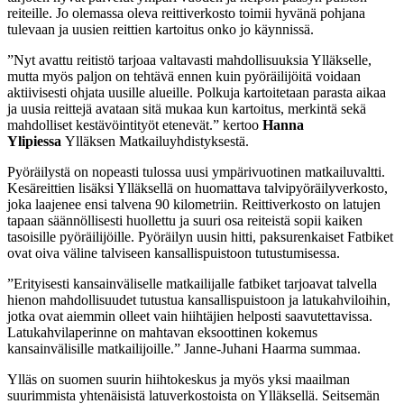
reiteille. Jo olemassa oleva reittiverkosto toimii hyvänä pohjana
tulevaan ja uusien reittien kartoitus onko jo käynnissä.
”Nyt avattu reitistö tarjoaa valtavasti mahdollisuuksia Ylläkselle,
mutta myös paljon on tehtävä ennen kuin pyöräilijöitä voidaan
aktiivisesti ohjata uusille alueille. Polkuja kartoitetaan parasta aikaa
ja uusia reittejä avataan sitä mukaa kun kartoitus, merkintä sekä
mahdolliset kestävöintityöt etenevät.” kertoo
Hanna
Ylipiessa
Ylläksen Matkailuyhdistyksestä.
Pyöräilystä on nopeasti tulossa uusi ympärivuotinen matkailuvaltti.
Kesäreittien lisäksi Ylläksellä on huomattava talvipyöräilyverkosto,
joka laajenee ensi talvena 90 kilometriin. Reittiverkosto on latujen
tapaan säännöllisesti huollettu ja suuri osa reiteistä sopii kaiken
tasoisille pyöräilijöille. Pyöräilyn uusin hitti, paksurenkaiset Fatbiket
ovat oiva väline talviseen kansallispuistoon tutustumisessa.
”Erityisesti kansainväliselle matkailijalle fatbiket tarjoavat talvella
hienon mahdollisuudet tutustua kansallispuistoon ja latukahviloihin,
jotka ovat aiemmin olleet vain hiihtäjien helposti saavutettavissa.
Latukahvilaperinne on mahtavan eksoottinen kokemus
kansainvälisille matkailijoille.” Janne-Juhani Haarma summaa.
Ylläs on suomen suurin hiihtokeskus ja myös yksi maailman
suurimmista yhtenäisistä latuverkostoista on Ylläksellä. Seitsemän