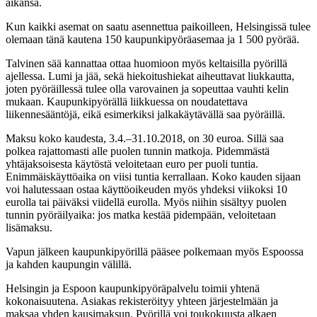
aikansa.
Kun kaikki asemat on saatu asennettua paikoilleen, Helsingissä tulee
olemaan tänä kautena 150 kaupunkipyöräasemaa ja 1 500 pyörää.
Talvinen sää kannattaa ottaa huomioon myös keltaisilla pyörillä
ajellessa. Lumi ja jää, sekä hiekoitushiekat aiheuttavat liukkautta,
joten pyöräillessä tulee olla varovainen ja sopeuttaa vauhti kelin
mukaan. Kaupunkipyörällä liikkuessa on noudatettava
liikennesääntöjä, eikä esimerkiksi jalkakäytävällä saa pyöräillä.
Maksu koko kaudesta, 3.4.–31.10.2018, on 30 euroa. Sillä saa
polkea rajattomasti alle puolen tunnin matkoja. Pidemmästä
yhtäjaksoisesta käytöstä veloitetaan euro per puoli tuntia.
Enimmäiskäyttöaika on viisi tuntia kerrallaan. Koko kauden sijaan
voi halutessaan ostaa käyttöoikeuden myös yhdeksi viikoksi 10
eurolla tai päiväksi viidellä eurolla. Myös niihin sisältyy puolen
tunnin pyöräilyaika: jos matka kestää pidempään, veloitetaan
lisämaksu.
Vapun jälkeen kaupunkipyörillä pääsee polkemaan myös Espoossa
ja kahden kaupungin välillä.
Helsingin ja Espoon kaupunkipyöräpalvelu toimii yhtenä
kokonaisuutena. Asiakas rekisteröityy yhteen järjestelmään ja
maksaa yhden kausimaksun. Pyörillä voi toukokuusta alkaen