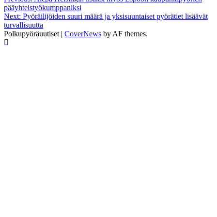
Post
pääyhteistyökumppaniksi
navigation
Next:
Pyöräilijöiden suuri määrä ja yksisuuntaiset pyörätiet lisäävät
turvallisuutta
Polkupyöräuutiset
|
CoverNews
by AF themes.