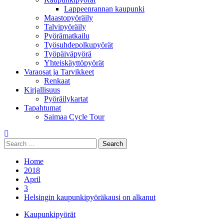
Lappeenrannan kaupunki
Maastopyöräily
Talvipyöräily
Pyörämatkailu
Työsuhdepolkupyörät
Työpäiväpyörä
Yhteiskäyttöpyörät
Varaosat ja Tarvikkeet
Renkaat
Kirjallisuus
Pyöräilykartat
Tapahtumat
Saimaa Cycle Tour
Search
for:
Home
2018
April
3
Helsingin kaupunkipyöräkausi on alkanut
Kaupunkipyörät