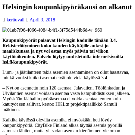
Helsingin kaupunkipyöräkausi on alkanut
kerttuvali
April 3, 2018
Kaupunkipyörät palaavat Helsingin kaduille tänään 3.4.
Rekisteröityminen koko kauden käyttäjille aukesi jo
maaliskuussa ja nyt voi ostaa myös päivän tai viikon
käyttöoikeuden. Palvelu löytyy uudistetuilta internetsivuilta
hsl.fi/kaupunkipyörät.
Lumi- ja jäätilanteen takia asemien asentaminen on ollut haastavaa,
minkä vuoksi kaikki asemat eivät ole vielä käytössä 3.4.
– Nyt on asennettu noin 120 asemaa. Jalavatien, Töölönkadun ja
Ulvilantien asemat voidaan asentaa vasta katupuhdistuksen jälkeen.
Myöskään Jäähallin pyöräasemaa ei voida asentaa, ennen kuin
katutyöt sen sallivat, kertoo HKL:n projektipäällikkö Samuli
mäkinen.
Kaikilta käytössä olevilta asemilta ei myöskään heti löydy
kaupunkipyöriä. CityBike Finland alkaa täyttää asemia pyörillä
aamusta lähtien, mutta yli sadan aseman kiertäminen vie oman