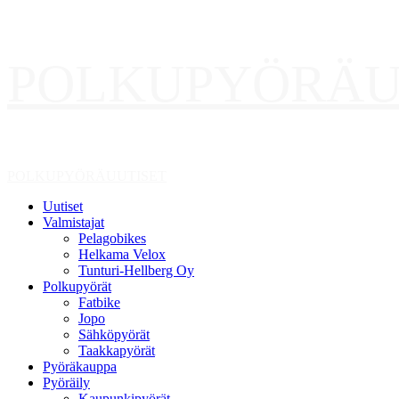
Skip
POLKUPYÖRÄU
to
content
Primary
POLKUPYÖRÄUUTISET
Menu
Uutiset
Valmistajat
Pelagobikes
Helkama Velox
Tunturi-Hellberg Oy
Polkupyörät
Fatbike
Jopo
Sähköpyörät
Taakkapyörät
Pyöräkauppa
Pyöräily
Kaupunkipyörät