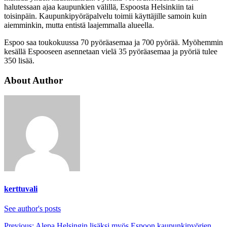
halutessaan ajaa kaupunkien välillä, Espoosta Helsinkiin tai
toisinpäin. Kaupunkipyöräpalvelu toimii käyttäjille samoin kuin
aiemminkin, mutta entistä laajemmalla alueella.
Espoo saa toukokuussa 70 pyöräasemaa ja 700 pyörää. Myöhemmin
kesällä Espooseen asennetaan vielä 35 pyöräasemaa ja pyöriä tulee
350 lisää.
About Author
kerttuvali
See author's posts
Previous:
Alepa Helsingin lisäksi myös Espoon kaupunkipyörien