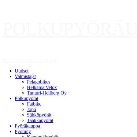
Skip
POLKUPYÖRÄU
to
content
Primary
POLKUPYÖRÄUUTISET
Menu
Uutiset
Valmistajat
Pelagobikes
Helkama Velox
Tunturi-Hellberg Oy
Polkupyörät
Fatbike
Jopo
Sähköpyörät
Taakkapyörät
Pyöräkauppa
Pyöräily
Kaupunkipyörät