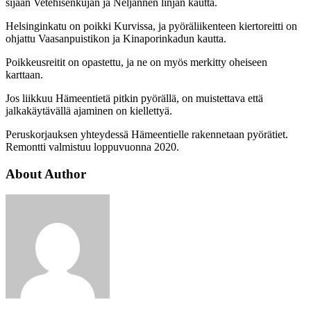
sijaan Vetehisenkujan ja Neljännen linjan kautta.
Helsinginkatu on poikki Kurvissa, ja pyöräliikenteen kiertoreitti on
ohjattu Vaasanpuistikon ja Kinaporinkadun kautta.
Poikkeusreitit on opastettu, ja ne on myös merkitty oheiseen
karttaan.
Jos liikkuu Hämeentietä pitkin pyörällä, on muistettava että
jalkakäytävällä ajaminen on kiellettyä.
Peruskorjauksen yhteydessä Hämeentielle rakennetaan pyörätiet.
Remontti valmistuu loppuvuonna 2020.
About Author