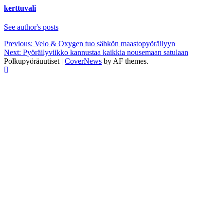
kerttuvali
See author's posts
Post
Previous:
Velo & Oxygen tuo sähkön maastopyöräilyyn
Next:
Pyöräilyviikko kannustaa kaikkia nousemaan satulaan
navigation
Polkupyöräuutiset
|
CoverNews
by AF themes.