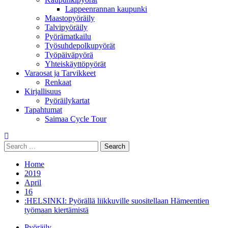
Lappeenrannan kaupunki
Maastopyöräily
Talvipyöräily
Pyörämatkailu
Työsuhdepolkupyörät
Työpäiväpyörä
Yhteiskäyttöpyörät
Varaosat ja Tarvikkeet
Renkaat
Kirjallisuus
Pyöräilykartat
Tapahtumat
Saimaa Cycle Tour
Search
for:
Home
2019
April
16
:HELSINKI: Pyörällä liikkuville suositellaan Hämeentien
työmaan kiertämistä
Pyöräily