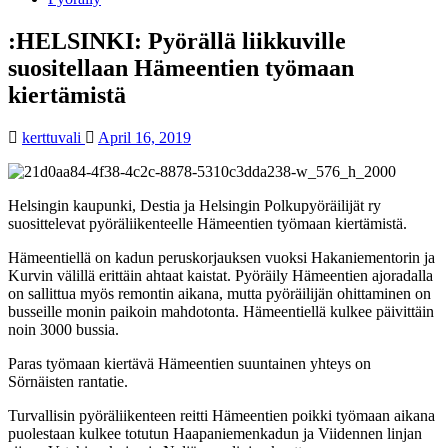
:HELSINKI: Pyörällä liikkuville
suositellaan Hämeentien työmaan
kiertämistä
kerttuvali
April 16, 2019
Helsingin kaupunki, Destia ja Helsingin Polkupyöräilijät ry
suosittelevat pyöräliikenteelle Hämeentien työmaan kiertämistä.
Hämeentiellä on kadun peruskorjauksen vuoksi Hakaniementorin ja
Kurvin välillä erittäin ahtaat kaistat. Pyöräily Hämeentien ajoradalla
on sallittua myös remontin aikana, mutta pyöräilijän ohittaminen on
busseille monin paikoin mahdotonta. Hämeentiellä kulkee päivittäin
noin 3000 bussia.
Paras työmaan kiertävä Hämeentien suuntainen yhteys on
Sörnäisten rantatie.
Turvallisin pyöräliikenteen reitti Hämeentien poikki työmaan aikana
puolestaan kulkee totutun Haapaniemenkadun ja Viidennen linjan