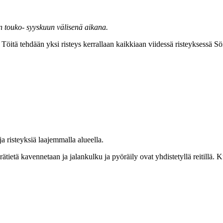
n touko- syyskuun välisenä aikana.
Töitä tehdään yksi risteys kerrallaan kaikkiaan viidessä risteyksessä Sör
ja risteyksiä laajemmalla alueella.
ietä kavennetaan ja jalankulku ja pyöräily ovat yhdistetyllä reitillä. Ku