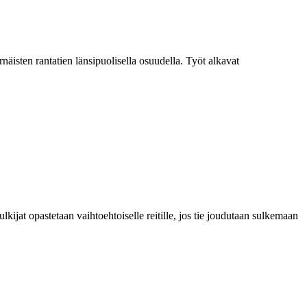
näisten rantatien länsipuolisella osuudella. Työt alkavat
lkijat opastetaan vaihtoehtoiselle reitille, jos tie joudutaan sulkemaan