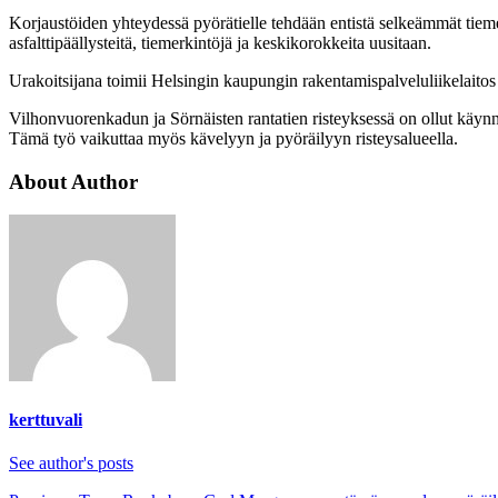
Korjaustöiden yhteydessä pyörätielle tehdään entistä selkeämmät tiemerk
asfalttipäällysteitä, tiemerkintöjä ja keskikorokkeita uusitaan.
Urakoitsijana toimii Helsingin kaupungin rakentamispalveluliikelaitos
Vilhonvuorenkadun ja Sörnäisten rantatien risteyksessä on ollut käyn
Tämä työ vaikuttaa myös kävelyyn ja pyöräilyyn risteysalueella.
About Author
kerttuvali
See author's posts