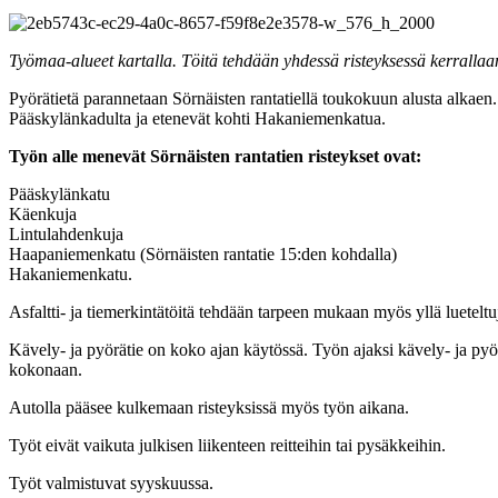
Työmaa-alueet kartalla. Töitä tehdään yhdessä risteyksessä kerrallaa
Pyörätietä parannetaan Sörnäisten rantatiellä toukokuun alusta alkaen. 
Pääskylänkadulta ja etenevät kohti Hakaniemenkatua.
Työn alle menevät Sörnäisten rantatien risteykset ovat:
Pääskylänkatu
Käenkuja
Lintulahdenkuja
Haapaniemenkatu (Sörnäisten rantatie 15:den kohdalla)
Hakaniemenkatu.
Asfaltti- ja tiemerkintätöitä tehdään tarpeen mukaan myös yllä lueteltu
Kävely- ja pyörätie on koko ajan käytössä. Työn ajaksi kävely- ja pyörät
kokonaan.
Autolla pääsee kulkemaan risteyksissä myös työn aikana.
Työt eivät vaikuta julkisen liikenteen reitteihin tai pysäkkeihin.
Työt valmistuvat syyskuussa.