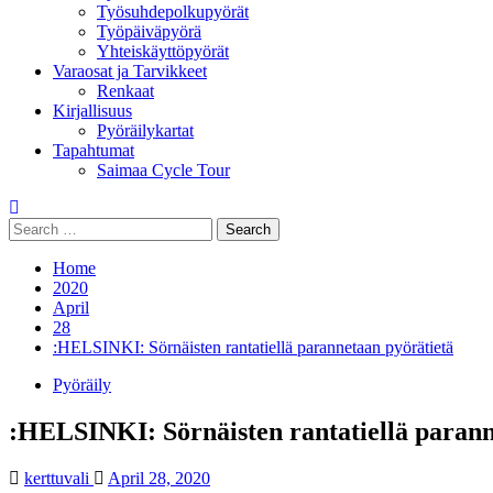
Työsuhdepolkupyörät
Työpäiväpyörä
Yhteiskäyttöpyörät
Varaosat ja Tarvikkeet
Renkaat
Kirjallisuus
Pyöräilykartat
Tapahtumat
Saimaa Cycle Tour
Search
for:
Home
2020
April
28
:HELSINKI: Sörnäisten rantatiellä parannetaan pyörätietä
Pyöräily
:HELSINKI: Sörnäisten rantatiellä parann
kerttuvali
April 28, 2020