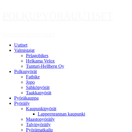
Skip
POLKUPYÖRÄUUTISET
to
content
Primary
POLKUPYÖRÄUUTISET
Menu
Uutiset
Valmistajat
Pelagobikes
Helkama Velox
Tunturi-Hellberg Oy
Polkupyörät
Fatbike
Jopo
Sähköpyörät
Taakkapyörät
Pyöräkauppa
Pyöräily
Kaupunkipyörät
Lappeenrannan kaupunki
Maastopyöräily
Talvipyöräily
Pyörämatkailu