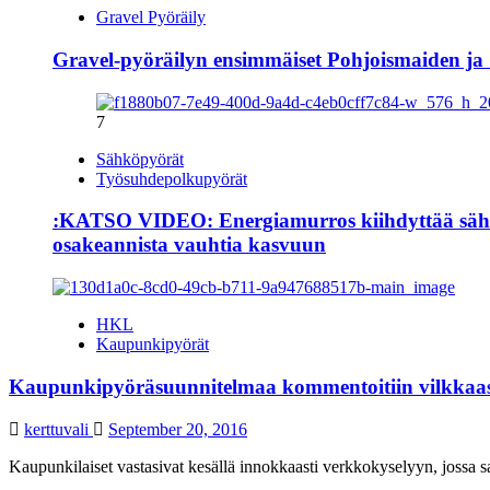
Gravel Pyöräily
Gravel-pyöräilyn ensimmäiset Pohjoismaiden ja
7
Sähköpyörät
Työsuhdepolkupyörät
:KATSO VIDEO: Energiamurros kiihdyttää sähkö
osakeannista vauhtia kasvuun
HKL
Kaupunkipyörät
Kaupunkipyöräsuunnitelmaa kommentoitiin vilkkaas
kerttuvali
September 20, 2016
Kaupunkilaiset vastasivat kesällä innokkaasti verkkokyselyyn, jossa 