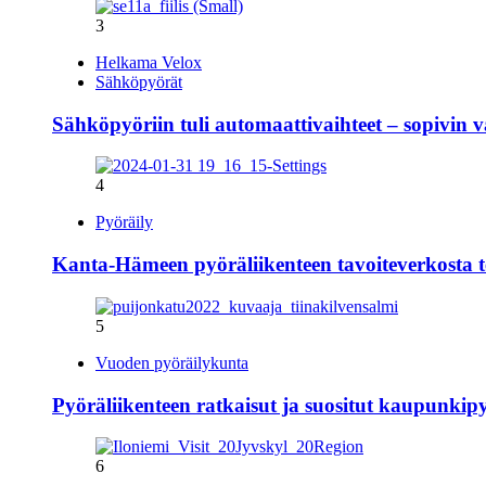
3
Helkama Velox
Sähköpyörät
Sähköpyöriin tuli automaattivaihteet – sopivin 
4
Pyöräily
Kanta-Hämeen pyöräliikenteen tavoiteverkosta te
5
Vuoden pyöräilykunta
Pyöräliikenteen ratkaisut ja suositut kaupunki
6