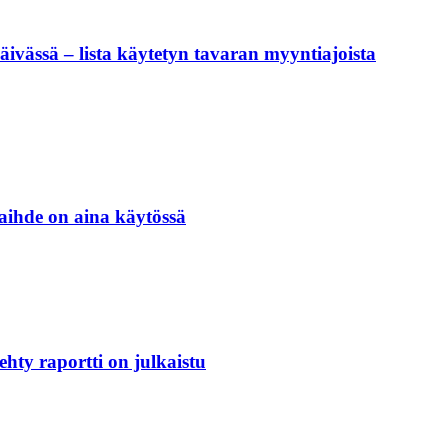
päivässä – lista käytetyn tavaran myyntiajoista
vaihde on aina käytössä
hty raportti on julkaistu