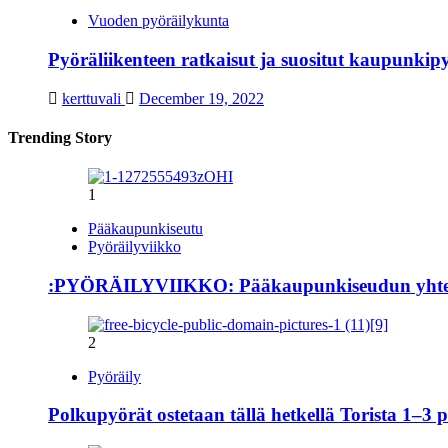
Vuoden pyöräilykunta
Pyöräliikenteen ratkaisut ja suositut kaupunki
kerttuvali
December 19, 2022
Trending Story
1
Pääkaupunkiseutu
Pyöräilyviikko
:PYÖRÄILYVIIKKO: Pääkaupunkiseudun yhteisellä
2
Pyöräily
Polkupyörät ostetaan tällä hetkellä Torista 1–3 