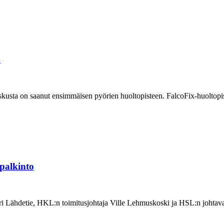
ä
kusta on saanut ensimmäisen pyörien huoltopisteen. FalcoFix-huoltopis
palkinto
ri Lähdetie, HKL:n toimitusjohtaja Ville Lehmuskoski ja HSL:n johtava 