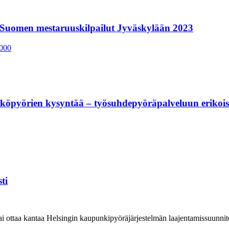
 Suomen mestaruuskilpailut Jyväskylään 2023
pyörien kysyntää – työsuhdepyöräpalveluun erikois
ti
sai ottaa kantaa Helsingin kaupunkipyöräjärjestelmän laajentamissuunnit