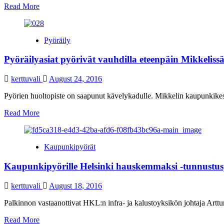
Read
Read More
more
about
Kaupunkipyöräsuunnitelmaa
Pyöräily
kommentoitiin
vilkkaasti
Pyöräilyasiat pyörivät vauhdilla eteenpäin Mikkeliss
kerttuvali
August 24, 2016
Pyörien huoltopiste on saapunut kävelykadulle. Mikkelin kaupunkikes
Read
Read More
more
about
Pyöräilyasiat
Kaupunkipyörät
pyörivät
vauhdilla
Kaupunkipyörille Helsinki hauskemmaksi -tunnustus
eteenpäin
Mikkelissä
kerttuvali
August 18, 2016
Palkinnon vastaanottivat HKL:n infra- ja kalustoyksikön johtaja Arttu
Read
Read More