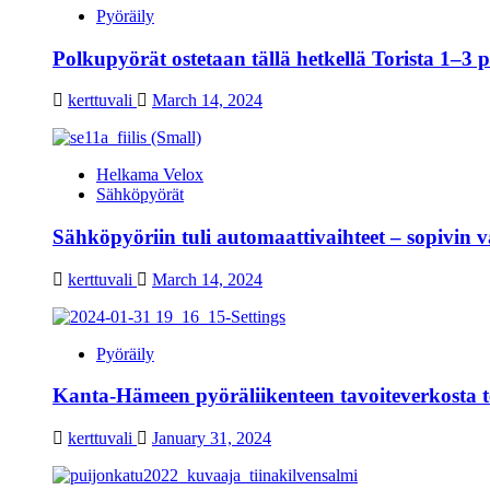
Pyöräily
Polkupyörät ostetaan tällä hetkellä Torista 1–3 
kerttuvali
March 14, 2024
Helkama Velox
Sähköpyörät
Sähköpyöriin tuli automaattivaihteet – sopivin 
kerttuvali
March 14, 2024
Pyöräily
Kanta-Hämeen pyöräliikenteen tavoiteverkosta te
kerttuvali
January 31, 2024