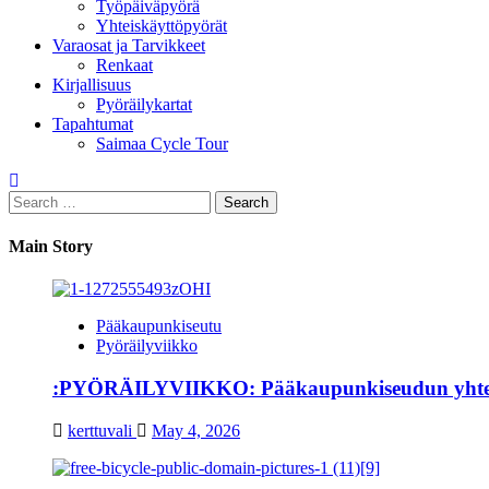
Työpäiväpyörä
Yhteiskäyttöpyörät
Varaosat ja Tarvikkeet
Renkaat
Kirjallisuus
Pyöräilykartat
Tapahtumat
Saimaa Cycle Tour
Search
for:
Main Story
Pääkaupunkiseutu
Pyöräilyviikko
:PYÖRÄILYVIIKKO: Pääkaupunkiseudun yhteisellä
kerttuvali
May 4, 2026