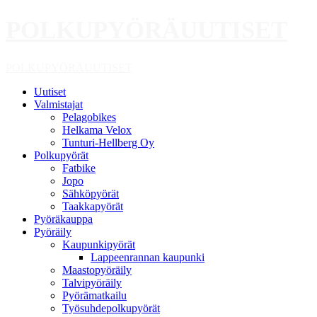
Skip
POLKUPYÖRÄUUTISET
to
content
Primary
POLKUPYÖRÄUUTISET
Menu
Uutiset
Valmistajat
Pelagobikes
Helkama Velox
Tunturi-Hellberg Oy
Polkupyörät
Fatbike
Jopo
Sähköpyörät
Taakkapyörät
Pyöräkauppa
Pyöräily
Kaupunkipyörät
Lappeenrannan kaupunki
Maastopyöräily
Talvipyöräily
Pyörämatkailu
Työsuhdepolkupyörät