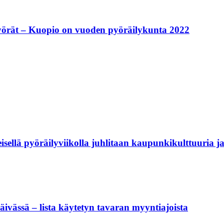
pyörät – Kuopio on vuoden pyöräilykunta 2022
 pyöräilyviikolla juhlitaan kaupunkikulttuuria ja u
päivässä – lista käytetyn tavaran myyntiajoista