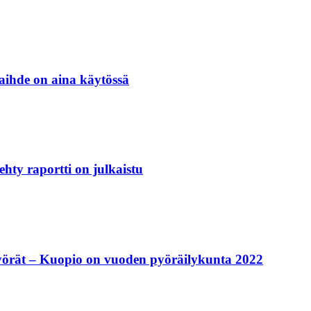
vaihde on aina käytössä
hty raportti on julkaistu
pyörät – Kuopio on vuoden pyöräilykunta 2022