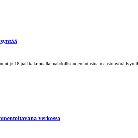
ysyntää
nnut jo 18 paikkakunnalla mahdollisuuden tutustua maastopyöräilyyn 
mmentoitavana verkossa